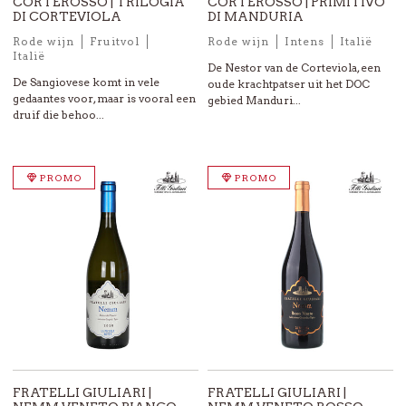
CORTEROSSO | TRILOGIA
CORTEROSSO | PRIMITIVO
DI CORTEVIOLA
DI MANDURIA
Rode wijn
Fruitvol
Rode wijn
Intens
Italië
Italië
De Nestor van de Corteviola, een
De Sangiovese komt in vele
oude krachtpatser uit het DOC
gedaantes voor, maar is vooral een
gebied Manduri...
druif die behoo...
PROMO
PROMO
FRATELLI GIULIARI |
FRATELLI GIULIARI |