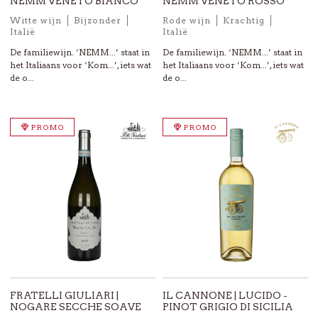
NEMM VENETO BIANCO
NEMM VENETO ROSSO
Witte wijn
Bijzonder
Rode wijn
Krachtig
Italië
Italië
De familiewijn. ‘NEMM...’ staat in
De familiewijn. ‘NEMM...’ staat in
het Italiaans voor ‘Kom...’, iets wat
het Italiaans voor ‘Kom...’, iets wat
de o...
de o...
PROMO
PROMO
FRATELLI GIULIARI |
IL CANNONE | LUCIDO -
NOGARE SECCHE SOAVE
PINOT GRIGIO DI SICILIA