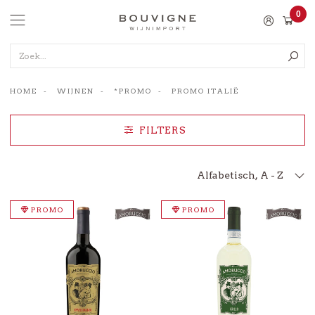
Ga
0
BOUVIGNE
naar
Items
WIJNIMPORT
navigatie
Zoek...
B2B
NL
HOME
WIJNEN
*PROMO
PROMO ITALIË
FILTERS
Sorteren
PROMO
PROMO