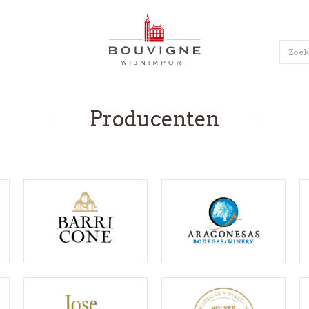
BOUVIGNE
WIJNIMPORT
T
B2B
NL
Producenten
OORTEN
PRODUCENTEN
n
Bécasse L'Original
n
Bodegas Fariña
jn
Bodegas Volver
ijn
Campi Rudi
 & Mousseux
Champagne EPC
ne EPC
Chemin des Lions
Port
Ferreira Port