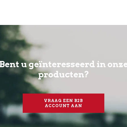
Bent u geïnteresseerd in onz
producten?
VRAAG EEN B2B
ACCOUNT AAN