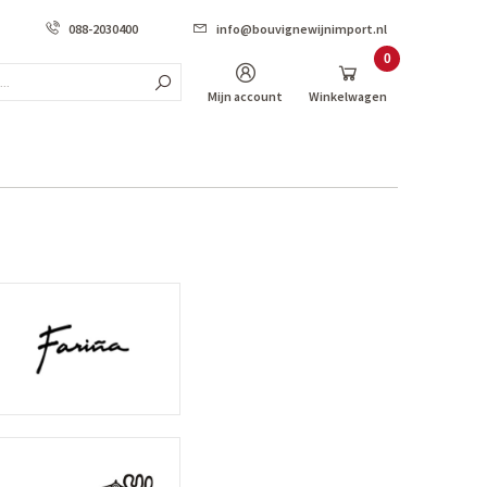
088-2030400
info@bouvignewijnimport.nl
0
Zoek...
Items
Mijn account
Winkelwagen
*PROMO
PROMO Frankrijk
PROMO Italië
PROMO Spanje
PROMO Portugal
PROMO Australië
_
_