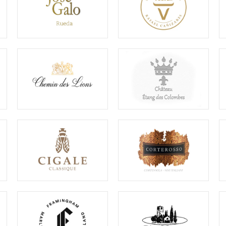
abel
Xavier Roger
le Wijnsoorten
Bekijk alle Producenten
BEKIJK ALLE WIJNEN