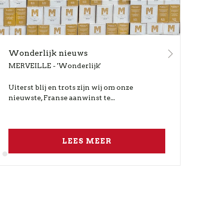
Wonderlijk nieuws
HE
MERVEILLE - 'Wonderlijk'
De w
Alma
ver
Uiterst blij en trots zijn wij om onze
Enke
nieuwste, Franse aanwinst te...
LEES MEER