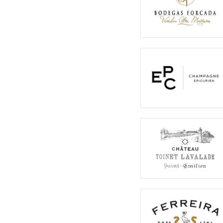
Nieuw-Zeeland
Private L
Australië
Bekijk al
Bekijk alle Landen