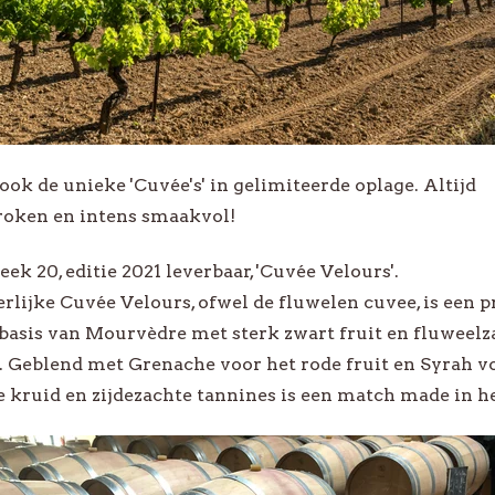
ok de unieke 'Cuvée's' in gelimiteerde oplage. Altijd
roken en intens smaakvol!
ek 20, editie 2021 leverbaar, 'Cuvée Velours'.
rlijke Cuvée Velours, ofwel de fluwelen cuvee, is een p
 basis van Mourvèdre met sterk zwart fruit en fluweelz
 Geblend met Grenache voor het rode fruit en Syrah v
e kruid en zijdezachte tannines is een match made in 