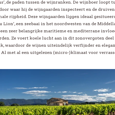
s’, de paden tussen de wijnranken. De wijnboer loopt t
abel
Xavier Roger
door waar hij de wijngaarden inspecteert en de druiven
ale rijpheid. Deze wijngaarden liggen ideaal gesitueerd
le Wijnsoorten
Bekijk alle Producenten
du Lion’, een zeebaai in het noordwesten van de Middel
 een zeer belangrijke maritieme en mediterrane invloe
den. Ze voert koele lucht aan in dit zonovergoten deel
k, waardoor de wijnen uiteindelijk verfijnder en elega
BEKIJK ALLE WIJNEN
 Al met al een uitgelezen (micro-)klimaat voor verras