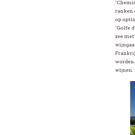
‘Chemin
Nieuw-Zeeland
Private L
ranken 
op optim
Australië
Bekijk al
‘Golfe 
Bekijk alle Landen
zee met
wijngaar
Frankrij
worden.
wijnen.