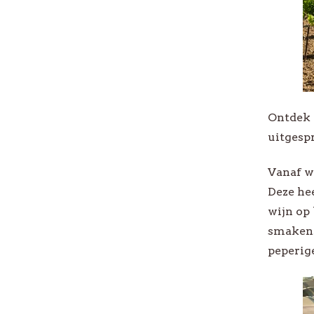
Ontdek o
uitgesp
Vanaf we
Deze hee
wijn op
smaken.
peperig