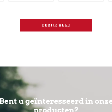
BEKIJK ALLE
Bent u geïnteresseerd in onz
producten?