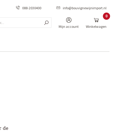
088-2030400
info@bouvignewijnimport.nl
0
Zoek...
Items
Mijn account
Winkelwagen
*PROMO
PROMO Frankrijk
PROMO Italië
PROMO Spanje
PROMO Portugal
PROMO Australië
_
r de
_