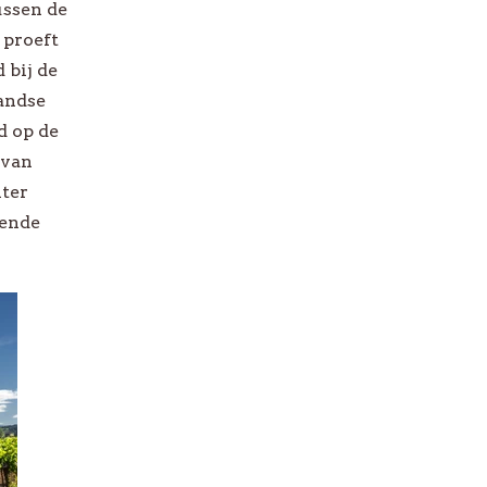
ussen de
-
 proeft
 bij de
Bekijk alle *Promo
landse
d op de
 van
nter
sende