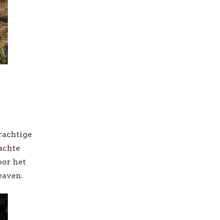
rachtige
achte
oor het
heaven.