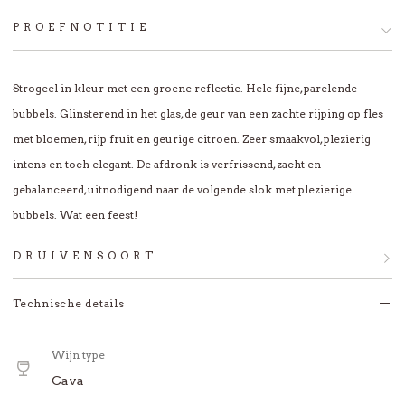
PROEFNOTITIE
Strogeel in kleur met een groene reflectie. Hele fijne, parelende
bubbels. Glinsterend in het glas, de geur van een zachte rijping op fles
met bloemen, rijp fruit en geurige citroen. Zeer smaakvol, plezierig
intens en toch elegant. De afdronk is verfrissend, zacht en
gebalanceerd, uitnodigend naar de volgende slok met plezierige
bubbels. Wat een feest!
DRUIVENSOORT
Een blend van Xarel-lo, Macabeo en Parellada.
Technische details
Xarel-lo | Een écht Catalaanse druif (van zeker voor
Wijn type
1785 uit deze streek) van hoge kwaliteit, sterke
Cava
persoonlijkheid voor stevige wijnen, droog en