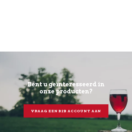
Bent u geïnteresseerd in
onze producten?
VRAAG EEN B2B ACCOUNT AAN