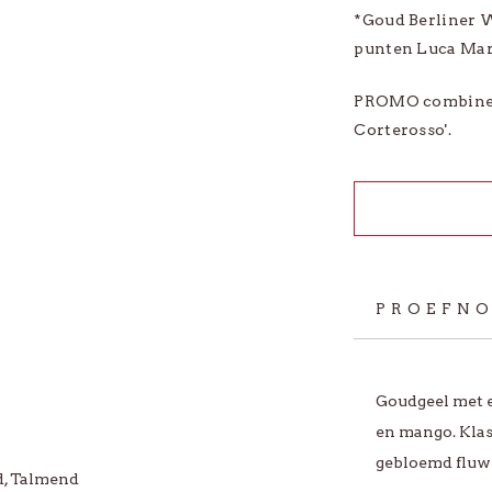
*Goud Berliner 
punten Luca Ma
PROMO c
ombine
Corterosso'.
PROEFNO
Goudgeel met ee
en mango. Klas
gebloemd fluw
d, Talmend