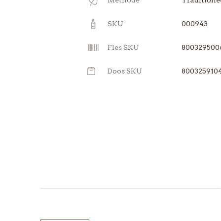
SKU
000943
Fles SKU
800329500
Doos SKU
800325910