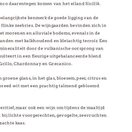
nco daarentegen komen van het eiland Sicilië.
-
 belangrijkste kenmerk de goede ligging van de
Bekijk alle *Promo
 flinke zeebries. De wijngaarden bevinden zich in
et morenen en alluviale bodems, evenals in de
anden met kalkhoudend en kleiachtig terroir. Een
ineraliteit door de vulkanische oorsprong van
esulteert in een fleurige uitgebalanceerde blend
 Grillo, Chardonnay en Grecanico.
groene glans, in het glas, bloesem, peer, citrus en
breed wit met een prachtig talmend gebloemd
eritief, maar ook een wijn om tijdens de maaltijd
l bij lichte voorgerechten, gevogelte, zeevruchten
zachte kaas.