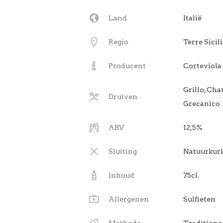
Land
Italië
Regio
Terre Sicil
Producent
Corteviola
Grillo, Ch
Druiven
Grecanico
ABV
12,5%
Sluiting
Natuurkur
Inhoud
75cl.
Allergenen
Sulfieten
Methode
Traditione