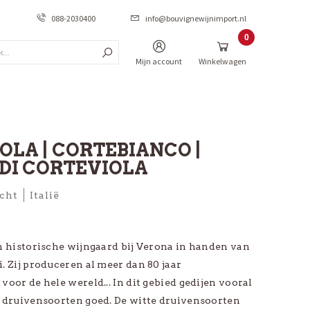
088-2030400
info@bouvignewijnimport.nl
0
Zoek...
Items
Mijn account
Winkelwagen
*PROMO
OLA | CORTEBIANCO |
PROMO Frankrijk
DI CORTEVIOLA
PROMO Italië
cht
Italië
PROMO Spanje
PROMO Portugal
en historische wijngaard bij Verona in handen van
PROMO Australië
. Zij produceren al meer dan 80 jaar
_
voor de hele wereld... In dit gebied gedijen vooral
e druivensoorten goed. De witte druivensoorten
_