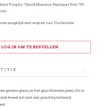
Wine Trophy *Goud Monstra National Vini *91
roni
ren mogelijk met wijnen van 'Corteviola
LOG IN OM TE BESTELLEN
TITIE
n groene glans, in het glas, bloesem, peer, citrus
siek breed wit met een prachtig talmend
eel.