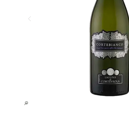
Nieuw-Zeeland
Private L
Australië
Bekijk al
Bekijk alle Landen