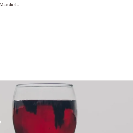
Manduri...
e