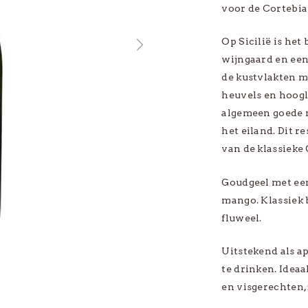
voor de Cortebia
abel
Xavier Roger
Op Sicilië is het
le Wijnsoorten
Bekijk alle Producenten
wijngaard en een
de kustvlakten m
heuvels en hoogl
algemeen goede m
het eiland. Dit r
BEKIJK ALLE WIJNEN
van de klassieke
Goudgeel met een 
mango. Klassiek 
fluweel.
Uitstekend als ap
te drinken. Ideaa
en visgerechten, 