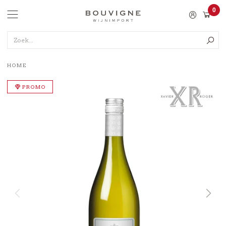
Ga
0
BOUVIGNE
naar
Items
WIJNIMPORT
navigatie
Zoek...
B2B
NL
HOME
PROMO