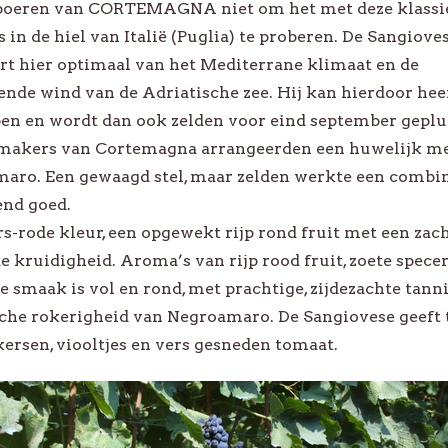
boeren van CORTEMAGNA niet om het met deze klassi
abel
Xavier Roger
 in de hiel van Italië (Puglia) te proberen. De Sangiove
ert hier optimaal van het Mediterrane klimaat en de
le Wijnsoorten
Bekijk alle Producenten
ende wind van de Adriatische zee. Hij kan hierdoor hee
pen en wordt dan ook zelden voor eind september geplu
makers van Cortemagna arrangeerden een huwelijk me
aro. Een gewaagd stel, maar zelden werkte een combin
BEKIJK ALLE WIJNEN
end goed.
s-rode kleur, een opgewekt rijp rond fruit met een zac
 kruidigheid. Aroma’s van rijp rood fruit, zoete specer
e smaak is vol en rond, met prachtige, zijdezachte tann
sche rokerigheid van Negroamaro. De Sangiovese geeft 
kersen, viooltjes en vers gesneden tomaat.