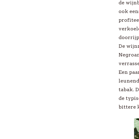
de wijn
Nieuw-Zeeland
Private L
ook eens
profite
Australië
Bekijk al
verkoel
Bekijk alle Landen
doorrij
De wijn
Negroam
verrass
Een paar
leunende
tabak. D
de typi
bittere 