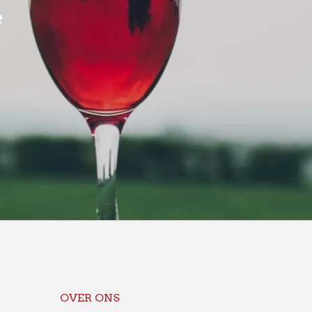
e
OVER ONS