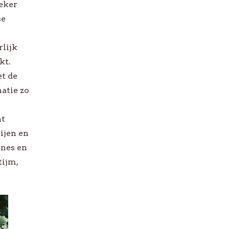
eker
-
se
Bekijk alle *Promo
rlijk
kt.
t de
atie zo
ht
ijen en
ines en
tijm,