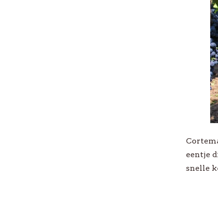
Cortema
eentje d
snelle 