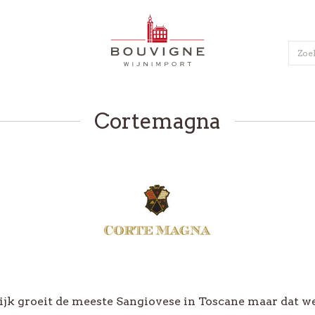
BOUVIGNE
WIJNIMPORT
T
B2B
NL
Cortemagna
OORTEN
PRODUCENTEN
n
Bécasse L'Original
n
Bodegas Fariña
jn
Bodegas Volver
ijn
Campi Rudi
 & Mousseux
Champagne EPC
ne EPC
Chemin des Lions
ijk groeit de meeste Sangiovese in Toscane maar dat w
Port
Ferreira Port