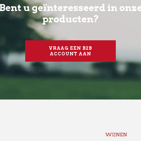
Bent u geïnteresseerd in onz
producten?
VRAAG EEN B2B
ACCOUNT AAN
WIJNEN