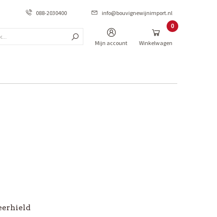
088-2030400
info@bouvignewijnimport.nl
0
Zoek...
Items
Mijn account
Winkelwagen
*PROMO
PROMO Frankrijk
PROMO Italië
PROMO Spanje
PROMO Portugal
PROMO Australië
_
eerhield
_