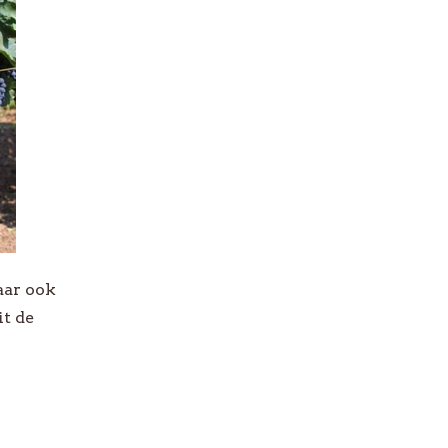
aar ook
it de