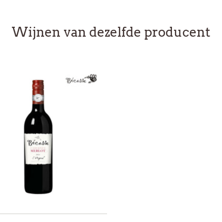
Rosé wijnen me
met een hele ko
Wijnen van dezelfde producent
lichte en delica