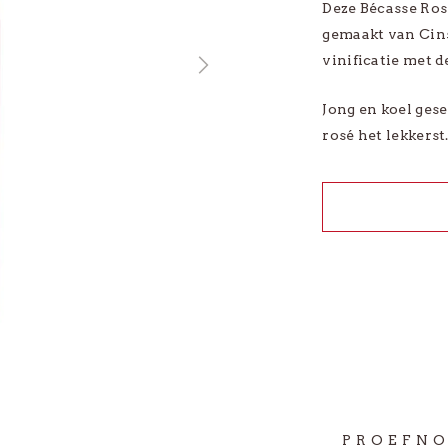
Deze Bécasse Rosé
abel
Xavier Roger
gemaakt van Cin
vinificatie met d
le Wijnsoorten
Bekijk alle Producenten
Jong en koel ges
rosé het lekkerst
BEKIJK ALLE WIJNEN
PROEFNO