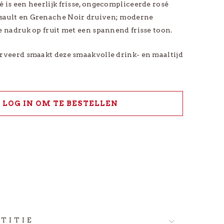
 is een heerlijk frisse, ongecompliceerde rosé
-
sault en Grenache Noir druiven; moderne
e nadruk op fruit met een spannend frisse toon.
Bekijk alle *Promo
erveerd smaakt deze smaakvolle drink- en maaltijd
.
LOG IN OM TE BESTELLEN
TITIE