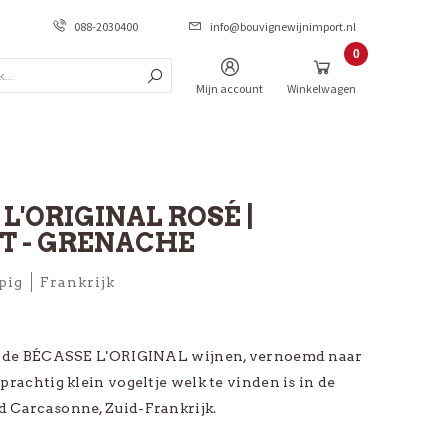
088-2030400
info@bouvignewijnimport.nl
0
Zoek...
Items
Mijn account
Winkelwagen
*PROMO
L'ORIGINAL ROSÉ |
PROMO Frankrijk
T - GRENACHE
PROMO Italië
pig
Frankrijk
PROMO Spanje
PROMO Portugal
s, de BÉCASSE L'ORIGINAL wijnen, vernoemd naar
PROMO Australië
prachtig klein vogeltje welk te vinden is in de
_
 Carcasonne, Zuid-Frankrijk.
_