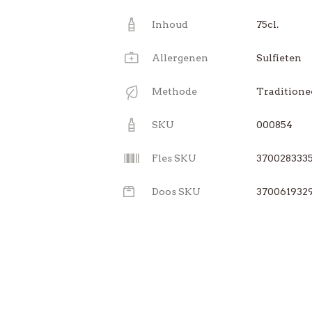
Inhoud
75cl.
Allergenen
Sulfieten
Methode
Traditione
SKU
000854
Fles SKU
3700283335
Doos SKU
370061932