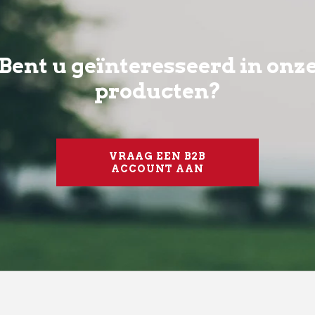
Bent u geïnteresseerd in onz
producten?
VRAAG EEN B2B
ACCOUNT AAN