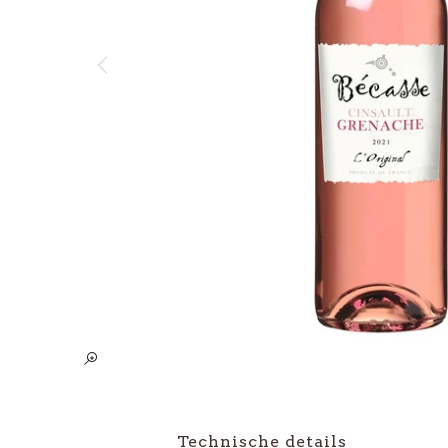
Nieuw-Zeeland
Private L
Australië
Bekijk al
Bekijk alle Landen
Technische details