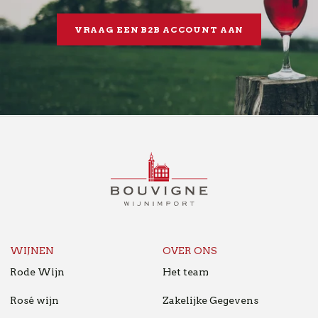
VRAAG EEN B2B ACCOUNT AAN
BOUVIGNE
WIJNIMPORT
B2B
NL
WIJNEN
OVER ONS
Rode Wijn
Het team
Rosé wijn
Zakelijke Gegevens