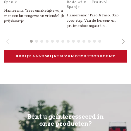
Spanje
Rode wijn
Fruitvol
Spanje
Hamersma: "Zeer smakelijke wijn
Hamersma: " Paso A Paso. Stap
met een buitengewoon vriendelijk
voor stap. Van de kersen- en
prijskaartje...
pruimenboomgaard n...
M
BEKIJK ALLE WIJNEN VAN DEZE PRODUCENT
Bent u geïnteresseerd in
onze producten?