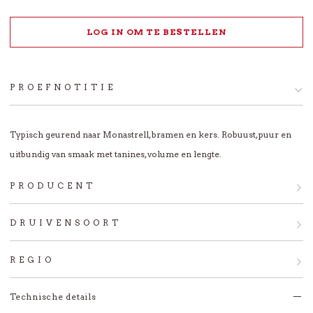
LOG IN OM TE BESTELLEN
PROEFNOTITIE
Typisch geurend naar Monastrell, bramen en kers. Robuust, puur en
uitbundig van smaak met tanines, volume en lengte.
PRODUCENT
Bodegas Volver maakt wijnen in de beste
DRUIVENSOORT
wijnregio's van Spanje, zoals Alicante, La Mancha,
Monastrell, of 'Mourvèdre', is een authentieke
Jumilla, Rueda en Valencia. Deze komen tot uiting
REGIO
Catalaanse druif, veel verbouwd in de provincie
in de rijpe en uitgesproken PASO A PASO wijnen
D.O. Alicante ligt in het meest zuidelijke deel van
Technische details
Valencia en als 'Mourvèdre' wereldwijd. Vrijwel
en de pure OBSESIÒN serie!