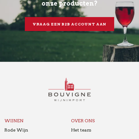
onze producten?
VRAAG EEN B2B ACCOUNT AAN
BOUVIGNE
WIJNIMPORT
B2B
NL
WIJNEN
OVER ONS
Rode Wijn
Het team