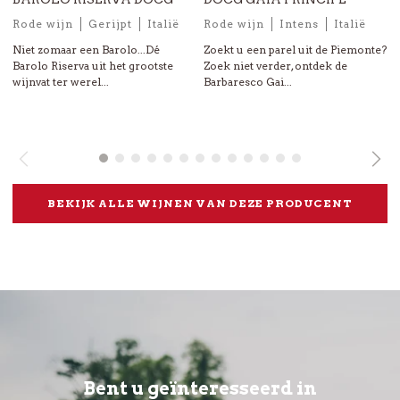
Rode wijn
Gerijpt
Italië
Rode wijn
Intens
Italië
Niet zomaar een Barolo...Dé
Zoekt u een parel uit de Piemonte?
Barolo Riserva uit het grootste
Zoek niet verder, ontdek de
i
wijnvat ter werel...
Barbaresco Gai...
d
BEKIJK ALLE WIJNEN VAN DEZE PRODUCENT
Bent u geïnteresseerd in